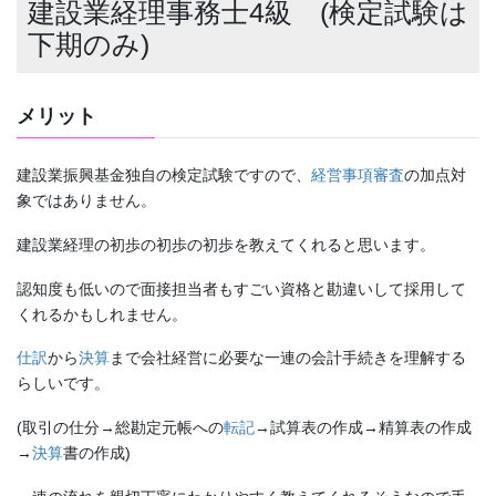
建設業経理事務士4級 (検定試験は
下期のみ)
メリット
建設業振興基金独自の検定試験ですので、
経営事項審査
の加点対
象ではありません。
建設業経理の初歩の初歩の初歩を教えてくれると思います。
認知度も低いので面接担当者もすごい資格と勘違いして採用して
くれるかもしれません。
仕訳
から
決算
まで会社経営に必要な一連の会計手続きを理解する
らしいです。
(取引の仕分→総勘定元帳への
転記
→試算表の作成→精算表の作成
→
決算
書の作成)