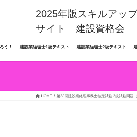
コ
ナ
ン
ビ
2025年版スキルア
テ
ゲ
ン
ー
サイト 建設資格会
ツ
シ
へ
ョ
ろう！
建設業経理士1級テキスト
建設業経理士2級テキスト
ス
ン
キ
に
ッ
移
プ
動
HOME
第38回建設業経理事務士検定試験 3級試験問題（