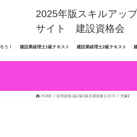
コ
ナ
ン
ビ
2025年版スキルア
テ
ゲ
ン
ー
サイト 建設資格会
ツ
シ
へ
ョ
ろう！
建設業経理士1級テキスト
建設業経理士2級テキスト
ス
ン
キ
に
ッ
移
プ
動
HOME
経理資格1級2級3級共通後書き2074
大栄2